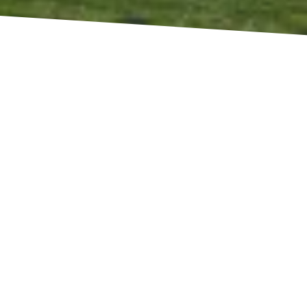
Raamdecoratie maakt mede de final touch van een
interieur.
Denk daarbij aan rolgordijnen, plissé/dupli,
vouwgordijnen, paneelgordijnen, houten/metalen
jaloezieën, schutters, verticale lamellen en duo
rolgordijnen.
Wij voeren o.a. de merken: Bece, Cedeko, By Tzum, Het
Stoffengilde.
In de winkel vind je een uitgebreide presentatie van alle
producten en de verschillende
bedieningsmogelijkheden. Advies kan in de winkel of
bij jou thuis. Inmeten en, indien gewenst, de montage