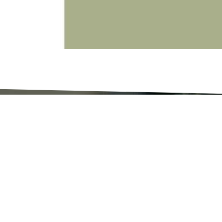
Maak nu een a
voor een betaa
kleur & interie
studio@verheijen.nl