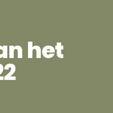
an het
22