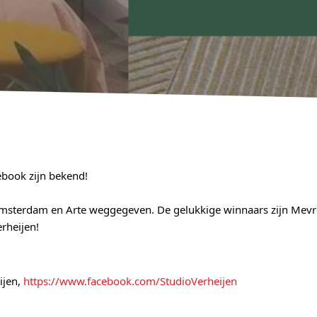
ebook zijn bekend
! 
 Amsterdam en Arte weggegeven. De gelukkige winnaars zijn Mevr
rheijen!
jen, 
https://www.facebook.com/StudioVerheijen