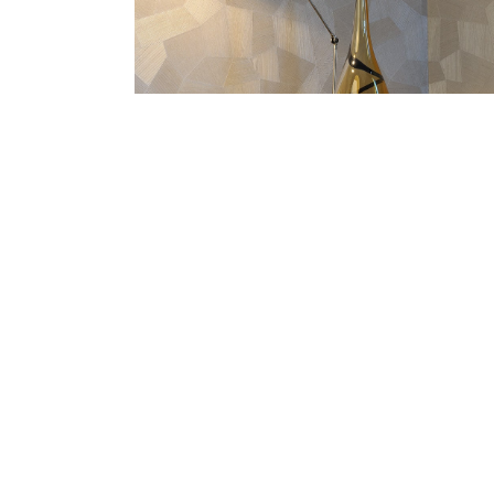
Maak nu een a
voor een betaa