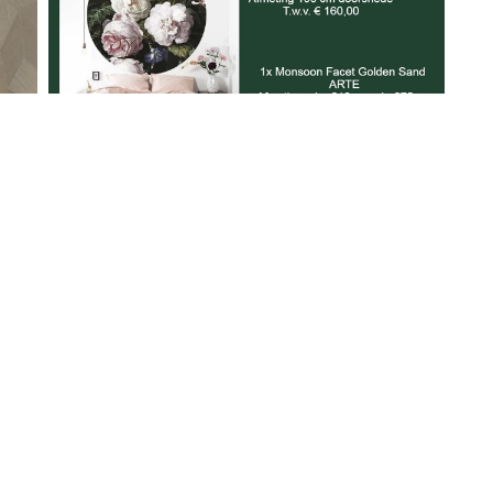
fspraak
lbaar