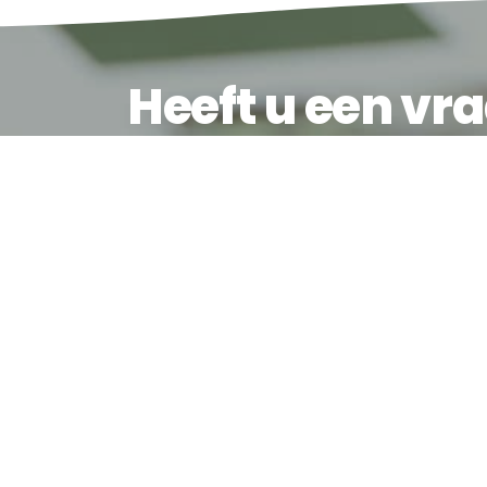
Heeft u een vr
Neem contact met ons op.
Wij maken graag een vrijblijvende afspraak met e
Contact
Producten
Doctor Huub van
Beglazin
Doorneweg 28 b
Binnensc
5753 PM, Deurne
Buitensc
(0493) 31 23 37
Interieur
info@verheijen.nl