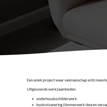
Een uniek project waar vakmanschap echt meeste
Uitgevoerde werkzaamheden:
onderhoudsschilderwerk
houtrotsanering (timmerwerk deuren vervan