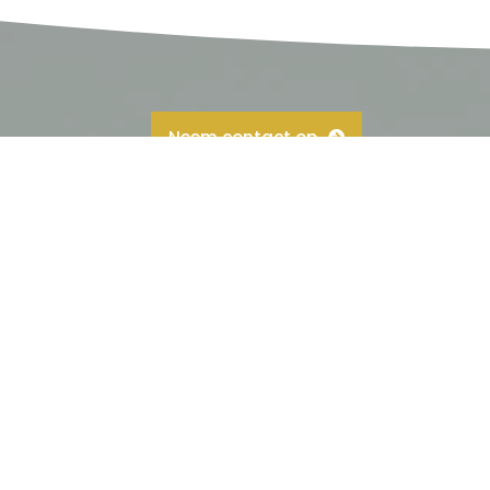
Neem contact op
Openingstijden
Maandag t/m vrijdag van 08:30
tot 17:00
agd!