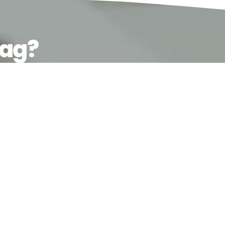
aag?
en interieurspecialist.
g
Onderhoud
hilderwerk
Renovatie
hilderwerk
Verheijen, met verve gesla
, woninginrichting en advies