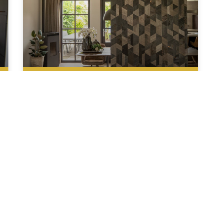
Metamorfose begane grond
woonhuis
aag?