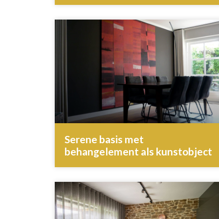
Serene basis met
behangelement als kunstobject