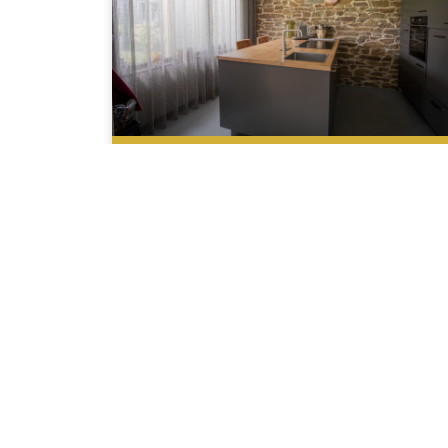
Meer sfeer & eenheid in
woonkamer en keuken
Heeft u een vr
Neem contact met ons op.